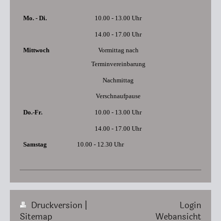
Mo. - Di.
10.00 - 13.00 Uhr
14.00 - 17.00 Uhr
Mittwoch
Vormittag nach
Terminvereinbarung
Nachmittag
Verschnaufpause
Do.-Fr.
10.00 - 13.00 Uhr
14.00 - 17.00 Uhr
Samstag
10.00 - 12.30 Uhr
Druckversion
|
Login
Sitemap
Webansicht